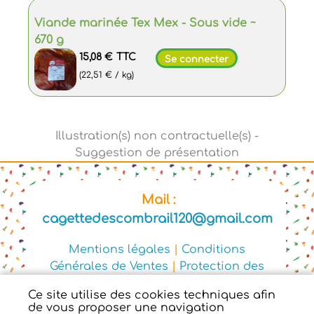
Viande marinée Tex Mex - Sous vide ~
670 g
15,08 €
TTC
Se connecter
(22,51 € / kg)
Mail :
cagettedescombrail120@gmail.com
Mentions légales
|
Conditions
Générales de Ventes
|
Protection des
données personnelles
Ce site utilise des cookies techniques afin
© Copyright 2025 - Cagette des
de vous proposer une navigation