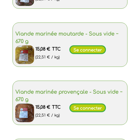
Viande marinée moutarde - Sous vide ~
670 g
15,08 €
TTC
Se connecter
(22,51 € / kg)
Viande marinée provençale - Sous vide ~
670 g
15,08 €
TTC
Se connecter
(22,51 € / kg)