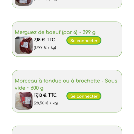
Merguez de boeuf (par 6) ~ 399 g
7,18 €
TTC
Se connecter
(17,99 € / kg)
Morceau à fondue ou à brochette - Sous
vide ~ 600 g
17,10 €
TTC
Se connecter
(28,50 € / kg)