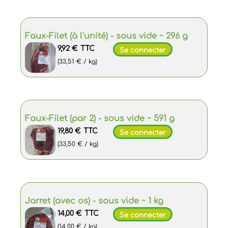
Faux-Filet (à l'unité) - sous vide ~ 296 g
9,92 €
TTC
Se connecter
(33,51 € / kg)
Faux-Filet (par 2) - sous vide ~ 591 g
19,80 €
TTC
Se connecter
(33,50 € / kg)
Jarret (avec os) - sous vide ~ 1 kg
14,00 €
TTC
Se connecter
(14,00 € / kg)