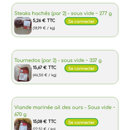
Steaks hachés (par 2) - sous vide ~ 277 g
5,26 €
TTC
Se connecter
(18,99 € / kg)
Tournedos (par 2) - sous vide ~ 337 g
15,67 €
TTC
Se connecter
(46,50 € / kg)
Viande marinée ail des ours - Sous vide ~
670 g
15,08 €
TTC
Se connecter
(22,51 € / kg)