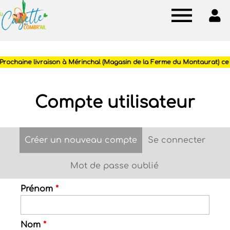
Cagette
des
Combr'ail
Compte utilisateur
Créer un nouveau compte
(onglet actif)
Se connecter
Onglets
principaux
Mot de passe oublié
Prénom
*
Nom
*