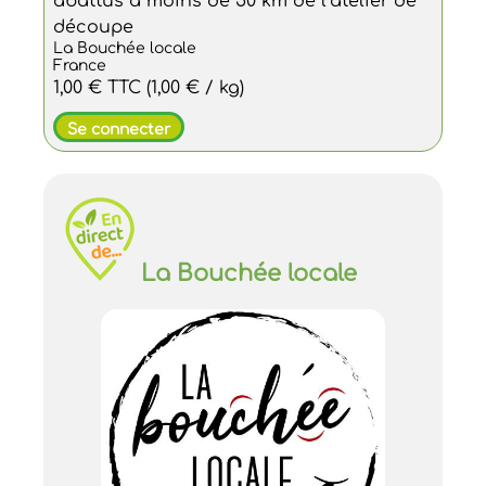
abattus à moins de 50 km de l’atelier de
découpe
La Bouchée locale
France
1,00 €
TTC
(1,00 € / kg)
Se connecter
La Bouchée locale