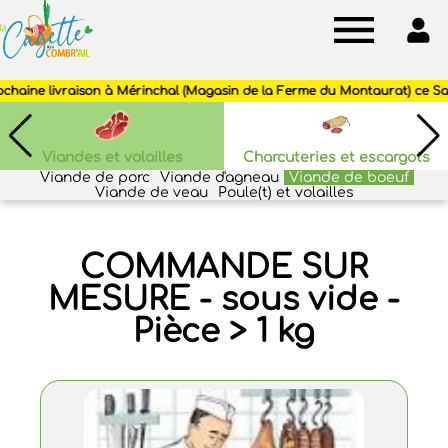
Cagette
des
Combr'ail
Viandes et volailles
Charcuteries et escargots
Viande de porc
Viande d'agneau
Viande de boeuf
Viande de veau
Poule(t) et volailles
COMMANDE SUR
MESURE - sous vide -
Pièce > 1 kg