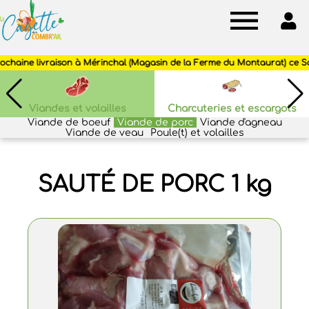
Cagette
des
Combr'ail
Viandes et volailles
Charcuteries et escargots
Viande de boeuf
Viande de porc
Viande d'agneau
Viande de veau
Poule(t) et volailles
SAUTÉ DE PORC 1 kg