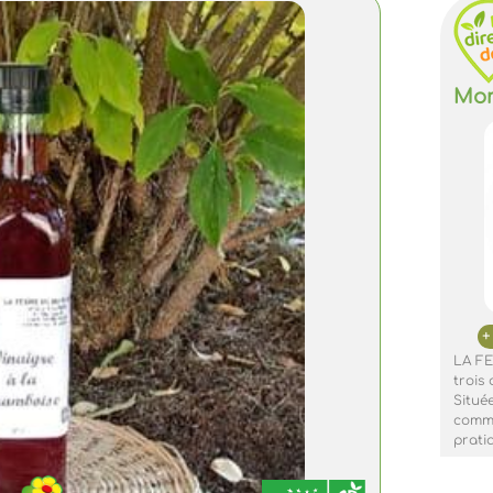
Mon
LA F
trois 
Situé
commu
prati