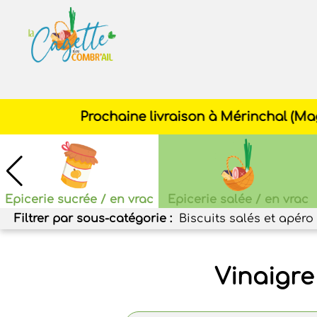
Cagette
des
Combr'ail
Epicerie sucrée / en vrac
Epicerie salée / en vrac
Filtrer par sous-catégorie :
Biscuits salés et apéro
Vinaigre 