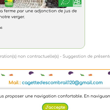
la ferme par une adjonction de jus de
otre verger.
as
Mail :
cagettedescombrail120@gmail.com
|
Conditions Générales de Ventes
|
Protection des do
ous proposer une navigation confortable. En naviguant 
il - Tous droits réservés - Conception :
Dynapse
- Par
J’accepte