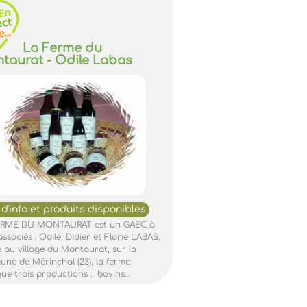
La Ferme du
taurat - Odile Labas
ERME DU MONTAURAT est un GAEC à
associés : Odile, Didier et Florie LABAS.
e au village du Montaurat, sur la
ne de Mérinchal (23), la ferme
que trois productions : bovins…