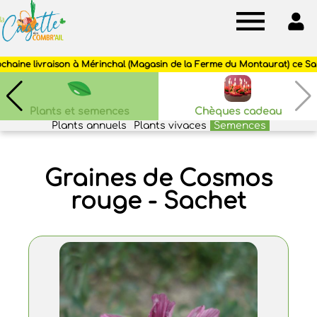
Cagette
des
Combr'ail
Plants et semences
Chèques cadeau
Plants annuels
Plants vivaces
Semences
Graines de Cosmos
rouge - Sachet