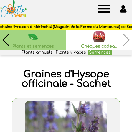
Cagette
des
Combr'ail
Plants et semences
Chèques cadeau
Plants annuels
Plants vivaces
Semences
Graines d'Hysope
officinale - Sachet