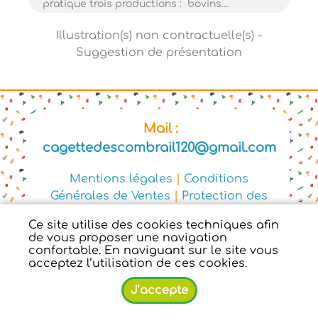
pratique trois productions : bovins…
Mail :
cagettedescombrail120@gmail.com
Mentions légales
|
Conditions
Générales de Ventes
|
Protection des
données personnelles
Ce site utilise des cookies techniques afin
© Copyright 2025 - Cagette des
de vous proposer une navigation
Combr'Ail - Tous droits réservés -
confortable. En naviguant sur le site vous
acceptez l’utilisation de ces cookies.
Conception :
Dynapse
- Partenaire
numérique des circuits courts.
J’accepte