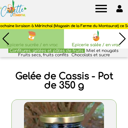
Cagette
des
Combr'ail
Epicerie sucrée / en vrac
Epicerie salée / en vrac
Confitures, gelées et pâtes de fruits
Miel et nougats
Fruits secs, fruits confits
Chocolats et sucre
Gelée de Cassis - Pot
de 350 g