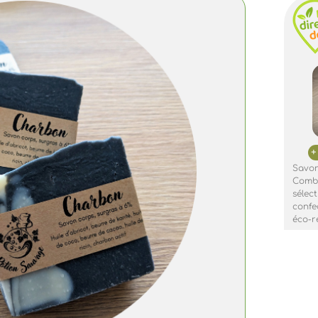
Savon
Combr
sélec
confe
éco-r