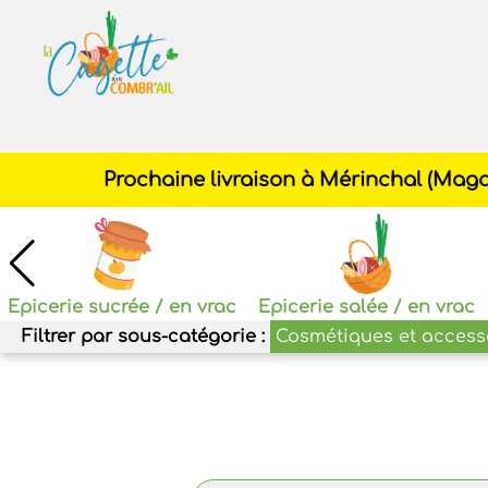
Cagette
des
Combr'ail
Epicerie sucrée / en vrac
Epicerie salée / en vrac
Filtrer par sous-catégorie :
Cosmétiques et access