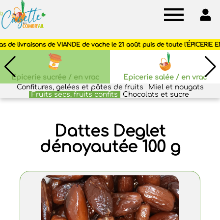
Cagette
des
Combr'ail
Epicerie sucrée / en vrac
Epicerie salée / en vrac
Confitures, gelées et pâtes de fruits
Miel et nougats
Fruits secs, fruits confits
Chocolats et sucre
Dattes Deglet
dénoyautée 100 g