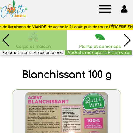
Cagette
des
Combr'ail
Corps et maison
Plants et semences
Cosmétiques et accessoires
Produits ménagers ET en vrac
Blanchissant 100 g