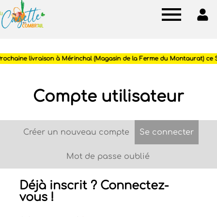
Cagette
des
Combr'ail
Compte utilisateur
Créer un nouveau compte
Se connecter
(ongle
Onglets
principaux
Mot de passe oublié
Déjà inscrit ? Connectez-
vous !