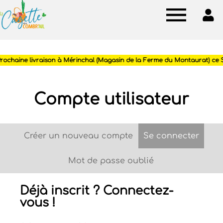
Cagette
des
Combr'ail
Compte utilisateur
Créer un nouveau compte
Se connecter
(ongle
Onglets
principaux
Mot de passe oublié
Déjà inscrit ? Connectez-
vous !