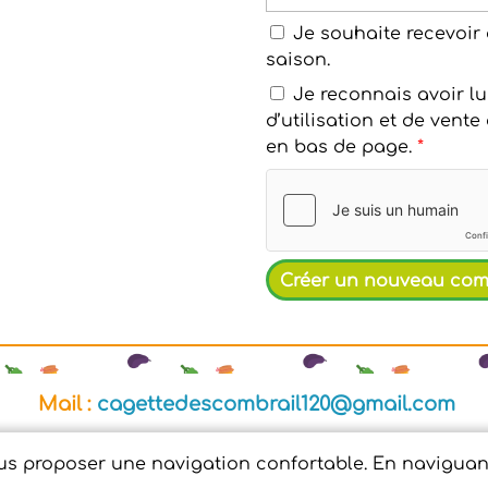
Je souhaite recevoir 
saison.
Je reconnais avoir lu
d’utilisation et de vent
en bas de page.
*
Mail :
cagettedescombrail120@gmail.com
|
Conditions Générales de Ventes
|
Protection des do
ous proposer une navigation confortable. En naviguant 