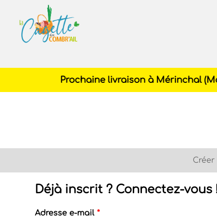
Cagette
des
Combr'ail
Créer
Onglets
principaux
Déjà inscrit ? Connectez-vous 
Adresse e-mail
*