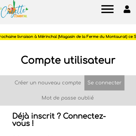
Cagette
des
Combr'ail
Compte utilisateur
Créer un nouveau compte
Se connecter
(ongle
Onglets
principaux
Mot de passe oublié
Déjà inscrit ? Connectez-
vous !